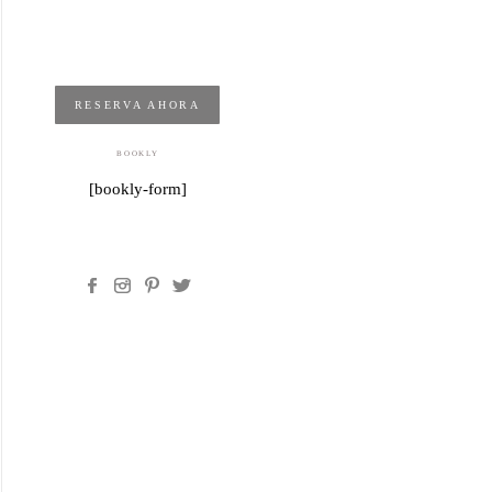
RESERVA AHORA
BOOKLY
[bookly-form]