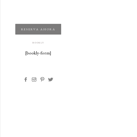
RESERVA AHORA
BOOKLY
[bookly-form]