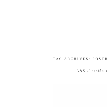
TAG ARCHIVES:
POST
A&S // sesión 