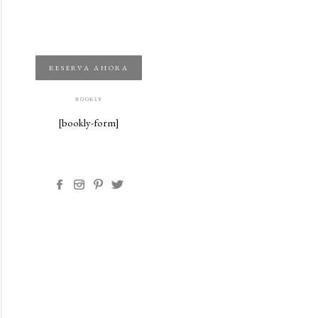
RESERVA AHORA
BOOKLY
[bookly-form]