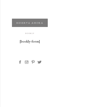
RESERVA AHORA
BOOKLY
[bookly-form]