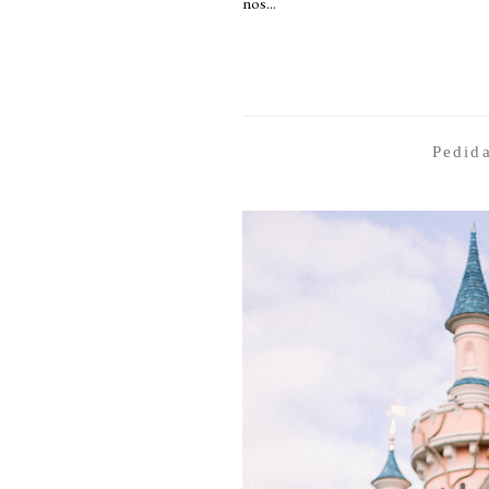
nos...
Pedid