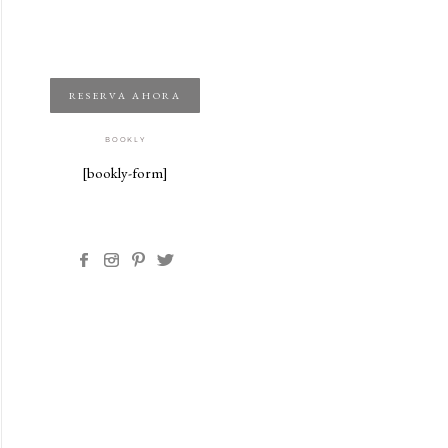
RESERVA AHORA
BOOKLY
[bookly-form]