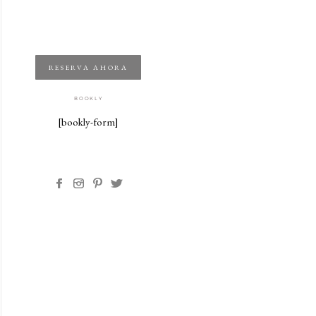
RESERVA AHORA
BOOKLY
[bookly-form]