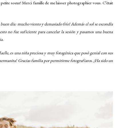
 petite soeur! Merci famille de me laisser photographier vous. C’était
un buen día: mucho viento y demasiado frío! Además el sol se escondía
esto no fue suficiente para cancelar la sesión y pasamos una buena
ia.
Maelle, es una niña preciosa y muy fotogénica que posó genial con sus
hermanita! Gracias familia por permitirme fotografiaros. ¡Ha sido un