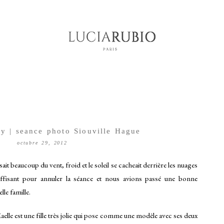
ey | seance photo Siouville Hague
octubre 29, 2012
sait beaucoup du vent, froid et le soleil se cacheait derrière les nuages
suffisant pour annuler la séance et nous avions passé une bonne
le famille.
 Maelle est une fille très jolie qui pose comme une modèle avec ses deux