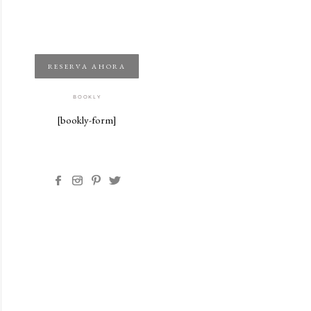
RESERVA AHORA
BOOKLY
[bookly-form]