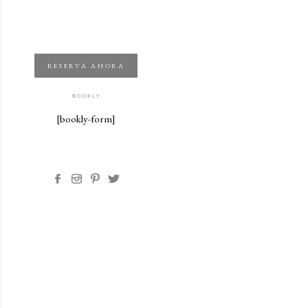
RESERVA AHORA
BOOKLY
[bookly-form]