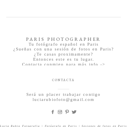
PARIS PHOTOGRAPHER
Tu fotógrafo español en Paris
¿Sueñas con una sesión de fotos en Paris?
¿Te casas proximamente?
Entonces este es tu lugar.
Contacta conmigo para más info ->
CONTACTA
Será un placer trabajar contigo
luciarubiofoto@gmail.com
Lucia Rubio Fotografia | Fotógrafo en Paris | Sesiones de fotos en Paris