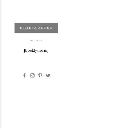
RESERVA AHORA
BOOKLY
[bookly-form]