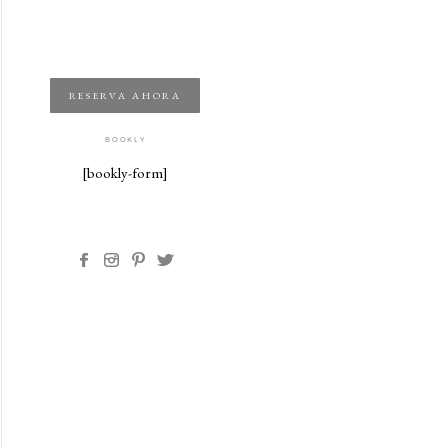
RESERVA AHORA
BOOKLY
[bookly-form]