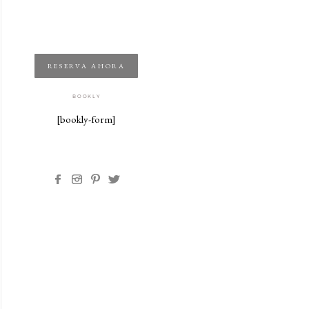
RESERVA AHORA
BOOKLY
[bookly-form]