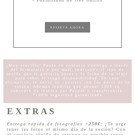
RESERVA AHORA
¡Muy sencillo! Ponte en contacto conmigo a través
del formulario o por mail, indicando el tipo de
sesión que te gustaría hacer y la fecha de tu viaje
para saber si tengo disponibilidad. En caso
afirmativo, te envío un contrato con los datos de la
sesión. Además tendrías que abonar 100€ en
concepto de reserva por Paypal o transferencia.
*100% seguridad garantizada
E X T R A S
Entrega rápida de fotografías
+
250€
: ¿Te urge
tener las fotos el mismo día de la sesión? Con
el servicio rápido de retoque es posible tener